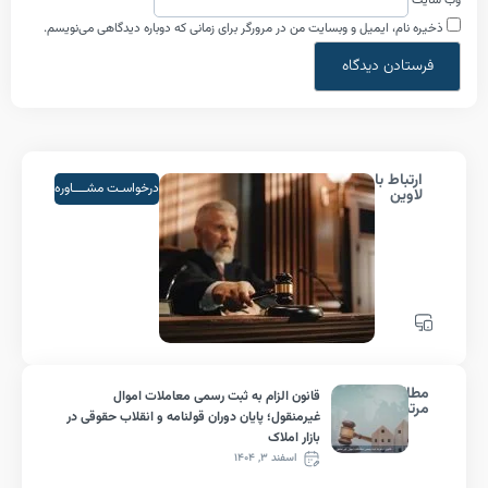
م، ایمیل و وبسایت من در مرورگر برای زمانی که دوباره دیدگاهی می‌نویسم.
اط با
درخواسـت مشــــاوره
ین
لب
قانون الزام به ثبت رسمی معاملات اموال
ط
غیرمنقول؛ پایان دوران قولنامه و انقلاب حقوقی در
بازار املاک
اسفند ۳, ۱۴۰۴