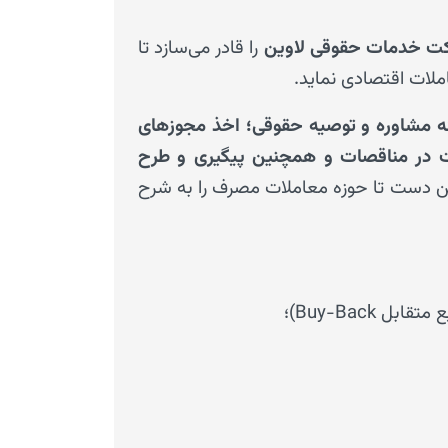
دپارتمان ن
ت خدمات
حقوقی
لاوین
را قادر می‌سازد تا
لاوین در ح
ملات اقتصادی نماید.
نهادهای دو
و تأسیسات 
ئه مشاوره و توصیه حقوقی؛
اخذ مجوزهای
ت در مناقصات و همچنین پیگیری و طرح
در بازار ب
ین دست تا حوزه معاملات مصرف را به شرح
است تا مؤس
بین المللی 
ای، تخصصی و
بهره مندی 
به بهترین ن
دپارتمان ن
پیگیری و ط