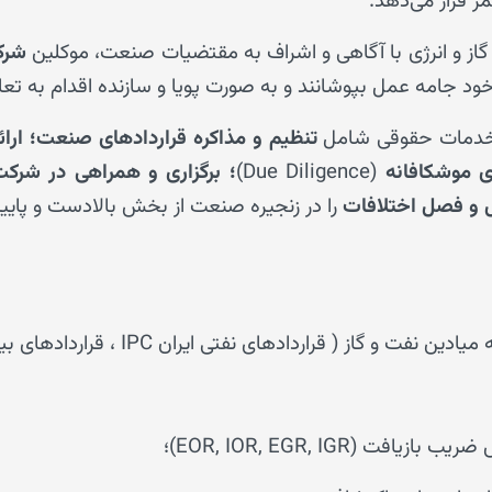
 قرار می‌دهد.
گاز و انرژی با آگاهی و اشراف به مقتضیات صنعت، موکلین
شرک
ود جامه عمل بپوشانند و به صورت پویا و سازنده اقدام به تعا
ز خدمات حقوقی شامل
تنظیم و مذاکره قراردادهای صنعت؛
ارا
ی موشکافانه
(Due Diligence)
؛
برگزاری و همراهی در شرک
 و فصل اختلافات
را در زنجیره صنعت از بخش بالادست و پای
راردادهای نفتی ایران IPC ، قراردادهای بیع متقابل Buy-Back)؛
 (EOR, IOR, EGR, IGR)؛