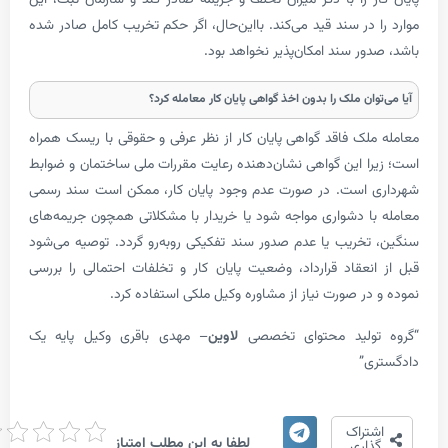
 در سند قید می‌کند. بااین‌حال، اگر حکم تخریب کامل صادر شده
ر سند امکان‌پذیر نخواهد بود.
ان ملک را بدون اخذ گواهی پایان کار معامله کرد؟
لک فاقد گواهی پایان کار از نظر عرفی و حقوقی با ریسک همراه
ا این گواهی نشان‌دهنده رعایت مقررات ملی ساختمان و ضوابط
 است. در صورت عدم وجود پایان کار، ممکن است سند رسمی
ا دشواری مواجه شود یا خریدار با مشکلاتی همچون جریمه‌های
خریب یا عدم صدور سند تفکیکی روبه‌رو گردد. توصیه می‌شود
نعقاد قرارداد، وضعیت پایان کار و تخلفات احتمالی را بررسی
ر صورت نیاز از مشاوره وکیل ملکی استفاده کرد.
ولید محتوای تخصصی
لاوین
– مهدی باقری وکیل پایه یک
”
امتیاز
تراک
لطفا به این مطلب امتیاز
دهی
اری