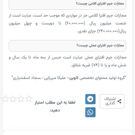
رم افترای کلامی چیست؟
رم افترا کلامی جز در مواردی که موجب حد است، عبارت است از
شصت میلیون ریال (۶۰.۰۰۰.۰۰۰) تا دویست و چهل میلیون
رم افترای عملی چیست؟
جرم افترای عملی عبارت است حبس از سه ماه تا یک سال و
۷۴) ضَربه شلاق.
لید محتوای تخصصی
لاوین
– ملیکا میرزایی- سجاد اسفندیاری”
امتیاز
تراک
لطفا به این مطلب امتیاز
دهی
اری
دهید: