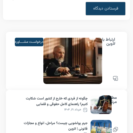
اط با
درخواسـت مشــــاوره
ین
لب
چگونه از فردی که خارج از کشور است شکایت
ط
کنیم؟ راهنمای کامل حقوقی و قضایی
خرداد ۲۱, ۱۴۰۴
جرم پولشویی چیست؟ مراحل، انواع و مجازات
قانونی | لاوین