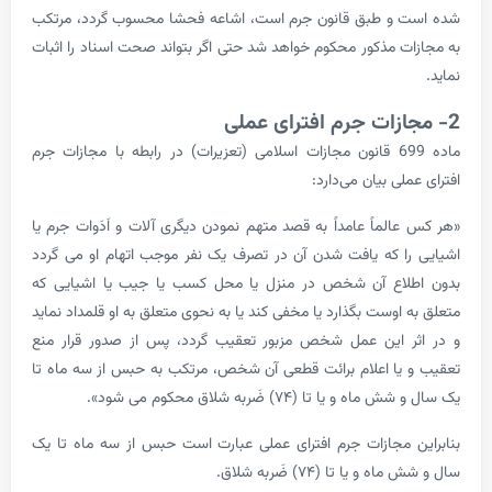
 و طبق قانون جرم است، اشاعه فحشا محسوب گردد، مرتکب
ت مذکور محکوم خواهد شد حتی اگر بتواند صحت اسناد را اثبات
ماده 699 قانون مجازات اسلامی (تعزیرات) در رابطه با مجازات جرم
لی بیان می‌دارد:
لماً عامداً به قصد متهم نمودن دیگری آلات و اَدَو‌ات جرم یا
ا که یافت شدن آن در تصرف یک نفر موجب اتهام او می گردد
طلاع آن شخص در منزل یا محل کسب یا جیب یا اشیایی که
او‌ست بگذارد یا مخفی کند یا به نحوی متعلق به او قلمداد نماید
 این عمل شخص مزبور تعقیب گردد، پس از صدو‌ر قرار منع
یا اعلام برائت قطعی آن شخص، مرتکب به حبس از سه ماه تا
 یا تا (۷۴) ضَربه شلاق محکوم می شود».
 مجازات جرم افترای عملی عبارت است حبس از سه ماه تا یک
 یا تا (۷۴) ضَربه شلاق.