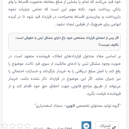
ی‌کنند که تمام یا بخشی از مبلغ معامله به‌صورت اقساط یا وام
رداخت شود. نکته مهم این است که تمامی جزئیات نحوه
 و زمان‌بندی اقساط به‌صراحت در قرارداد قید شود تا در آینده
ای هیچ‌یک از طرفین ایجاد نشود.
ز امضای قرارداد مشخص شود باغ دارای مشکل ثبتی یا حقوقی است،
یست؟
 مفاد متداول قراردادهای املاک، فروشنده متعهد است در
د مشکل ثبتی یا ادعای مالکیت از سوی فرد ثالث، موضوع را
ا اصل مبلغ دریافتی را به خریدار بازگرداند و خسارات احتمالی را
ن نماید. اگر این موضوع در قرارداد ذکر نشده باشد، خریدار
 از طریق مراجع قانونی جهت احقاق حق خود اقدام کند و از
غرامت بگیرد.
لید محتوای تخصصی
لاوین
– سجاد اسفندیاری”
امتیاز
تراک