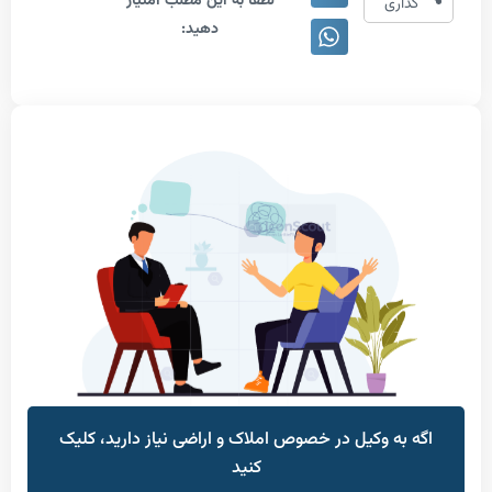
لطفا به این مطلب امتیاز
دهی
اری
دهید:
به وکیل در خصوص املاک و اراضی نیاز دارید، کلیک
کنید