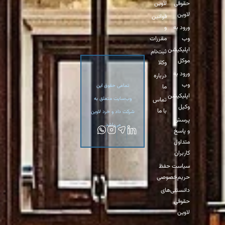
قوقی
لاوین
اوین
قوانین
رود به
و
ب
مقررات
پلیکیشن
ثبت‌نام
وکل
وکلا
رود به
درباره
ب
تمامی حقوق این
ما
پلیکیشن
وب‌سایت متعلق به
تماس
کیل
با ما
شرکت داد و خرد لاوین
رسش
می‌باشد.
 پاسخ
تداول
اربران
یاست حفظ
ریم‌خصوصی
انستنی‌های
قوقی
اوین