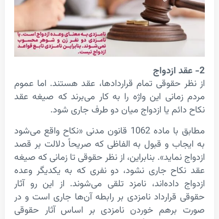
د
ازدواج
 حقوقی تمام قرارداد‌ها، عقد هستند. اما عموم
مانی این واژه را به کار می‌برند که صیغه عقد
ائم یا ازدواج میان دو طرف جاری شود.
مطابق با ماده 1062 قانون مدنی «نکاح واقع می‌شود
اب و قبول به الفاظی که صریحاً دلالت بر قصد
نماید». بنابراین، از نظر حقوقی تا زمانی که صیغه
اح جاری نشود، دو نفری که به یکدیگر وعده
 داده‌اند، نامزد تلقی می‌شوند. از این رو آثار
قرارداد نامزدی بر رابطه آن‌ها جاری است و در
بر‌هم خوردن نامزدی بر اساس آثار حقوقی