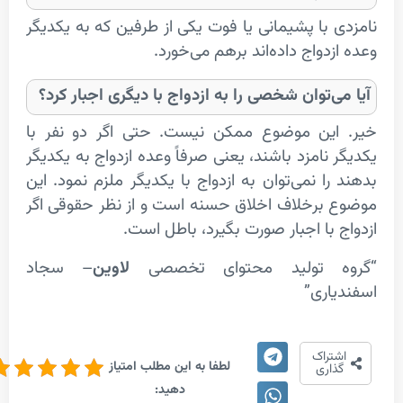
 با پشیمانی یا فوت یکی از طرفین که به یکدیگر
دواج داده‌اند برهم می‌خورد.
ی‌توان شخصی را به ازدواج با دیگری اجبار کرد؟
این موضوع ممکن نیست. حتی اگر دو نفر با
 نامزد باشند، یعنی صرفاً وعده‌ ازدواج به یکدیگر
را نمی‌توان به ازدواج با یکدیگر ملزم نمود. این
برخلاف اخلاق حسنه است و از نظر حقوقی اگر
 با اجبار صورت بگیرد، باطل است.
ه تولید محتوای تخصصی
لاوین
– سجاد
اری”
5/5 -
تراک
لطفا به این مطلب امتیاز
(2
اری
دهید:
امتیاز)