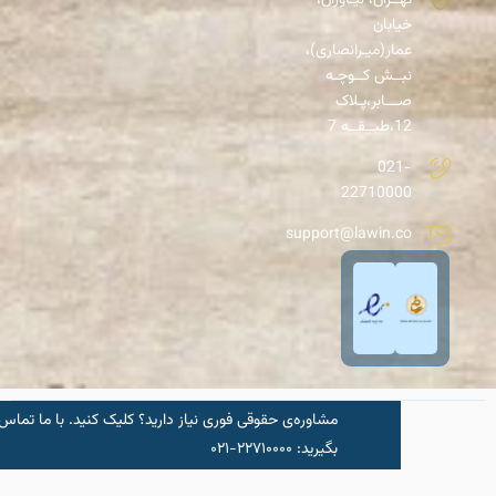
هــران، نیـاوران،
یابان
مار(میـرانصاری)،
بــش کــوچـه
ـــابر،پـلاک
1،طبــقــه 7
021
2271000
support@lawin.c
مشاوره‌‌ی حقوقی فوری نیاز دارید؟ کلیک کنید.‌ با ما تماس
شروع مشاو
بگیرید: ۲۲۷۱۰۰۰۰-۰۲۱