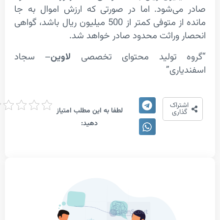
ی‌شود. اما در صورتی که ارزش اموال به جا
مانده از متوفی کمتر از 500 میلیون ریال باشد، گواهی
 وراثت محدود صادر خواهد شد.
 تولید محتوای تخصصی
لاوین
– سجاد
اری”
امتیاز
تراک
لطفا به این مطلب امتیاز
دهی
اری
دهید: