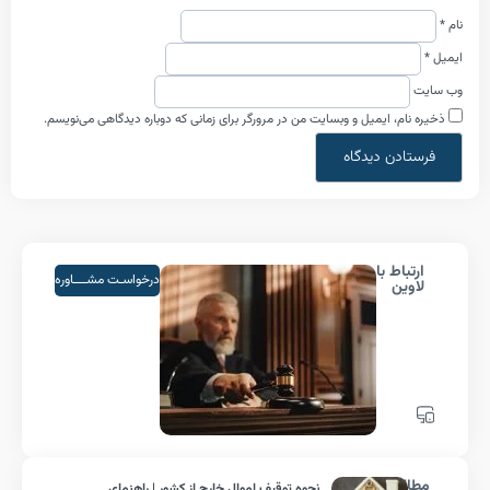
م، ایمیل و وبسایت من در مرورگر برای زمانی که دوباره دیدگاهی می‌نویسم.
اط با
درخواسـت مشــــاوره
ین
لب
نحوه توقیف اموال خارج از کشور | راهنمای