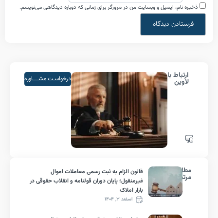
م، ایمیل و وبسایت من در مرورگر برای زمانی که دوباره دیدگاهی می‌نویسم.
اط با
درخواسـت مشــــاوره
ین
لب
قانون الزام به ثبت رسمی معاملات اموال
ط
غیرمنقول؛ پایان دوران قولنامه و انقلاب حقوقی در
بازار املاک
اسفند ۳, ۱۴۰۴