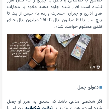
ا صحیحی را باطل یا چیزی را که بدان اقرار
است اقرار شده جلوه دهند علاوه بر مجازات
اری و جبران خسارت وارده به حبس از یک تا
پنج سال یا 50 میلیون ریال تا 250 میلیون ریال جزای
محکوم خواهند شد».
ی جعل
خصی مدعی باشد که سندی به ضرر او جعل
ت، هم می­‌تواند با
تنظیم شکوائیه
این امر را