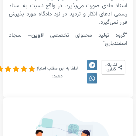
عادی صورت می­‌پذیرد. در واقع نسبت به اسناد
دعای انکار و تردید در نزد دادگاه مورد پذیرش
ی‌گیرد.
ه تولید محتوای تخصصی
لاوین
– سجاد
اری”
5/5 -
تراک
لطفا به این مطلب امتیاز
(1
اری
دهید:
امتیاز)