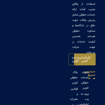
ده از وکلای
آماده ارائه
 حقوقی شامل
 وکالت جهت
ر دادگاه‌ها و
ره حقوقی
د. تضمین
 خدمات بر
ه شرکت
.
لیکیشن
درباره
اوین
لاوین
سی
رکت
بلاگ
دمات
حقوقی
قوقی
لاوین
اوین
قوانین
رود به
و
ب
مقررات
پلیکیشن