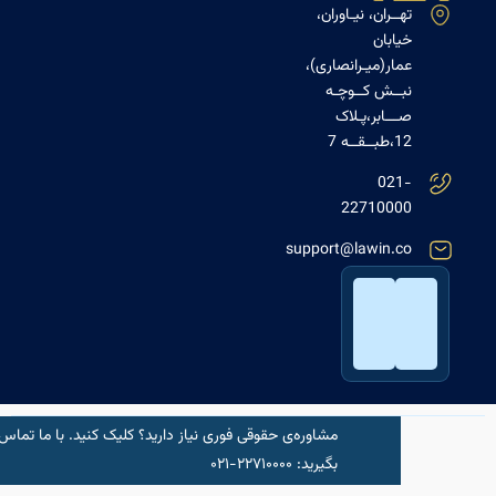
هــران، نیـاوران،
یابان
مار(میـرانصاری)،
بــش کــوچـه
ـــابر،پـلاک
1،طبــقــه 7
021
2271000
support@lawin.c
مشاوره‌‌ی حقوقی فوری نیاز دارید؟ کلیک کنید.‌ با ما تماس
شروع مشاو
بگیرید: ۲۲۷۱۰۰۰۰-۰۲۱