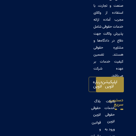
 تجارت، با
ه از وکلای
ماده ارائه
حقوقی شامل
وکالت جهت
 دادگاه‌ها و
ه حقوقی
. تضمین
 خدمات بر
 شرکت
.
یکیشن
درباره
اوین
لاوین
ی
رکت
بلاگ
دمات
حقوقی
قوقی
لاوین
وین
قوانین
ود به
و