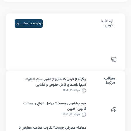
اط با
درخواسـت مشــــاوره
ین
لب
چگونه از فردی که خارج از کشور است شکایت
ط
کنیم؟ راهنمای کامل حقوقی و قضایی
خرداد ۲۱, ۱۴۰۴
جرم پولشویی چیست؟ مراحل، انواع و مجازات
قانونی | لاوین
خرداد ۱۴, ۱۴۰۴
معامله معارض چیست؟ تفاوت معامله معارض با