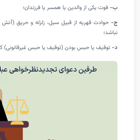
ب-
فوت یکی از والدین یا همسر یا فرزندان؛
ج-
حوادث قهریه از قبیل سیل، زلزله و حریق (آتش­
نباشد؛
د-
توقیف یا حبس بودن (توقیف یا حبس غیر­قانونی) که