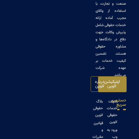
 تجارت، با
ه از وکلای
ماده ارائه
حقوقی شامل
وکالت جهت
 دادگاه‌ها و
ه حقوقی
. تضمین
 خدمات بر
 شرکت
.
یکیشن
درباره
اوین
لاوین
ی
رکت
بلاگ
دمات
حقوقی
قوقی
لاوین
وین
قوانین
ود به
و
ب
مقررات