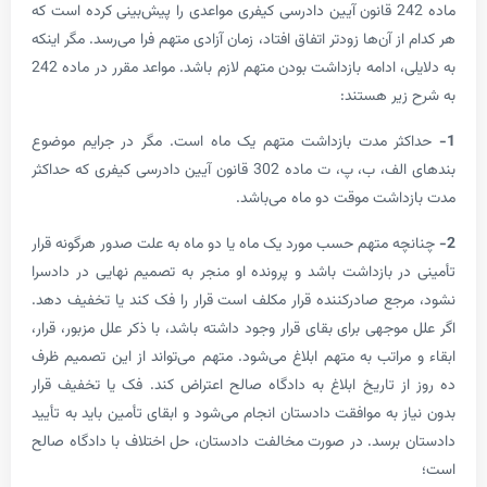
ماده 242 قانون آیین دادرسی کیفری مواعدی را پیش‌بینی کرده است که
ز آن‌ها زودتر اتفاق افتاد، زمان آزادی متهم فرا می‌رسد. مگر اینکه
به دلایلی، ادامه بازداشت بودن متهم لازم باشد. مواعد مقرر در ماده 242
یر هستند:
ر مدت بازداشت متهم یک ماه است. مگر در جرایم موضوع
بندهای الف، ب، پ، ت ماده 302 قانون آیین دادرسی کیفری که حداکثر
اشت موقت دو ماه می‌باشد.
ه متهم حسب مورد یک ماه یا دو ماه به علت صدور هرگونه قرار
ر بازداشت باشد و پرونده او منجر به تصمیم نهایی در دادسرا
جع صادرکننده قرار مکلف است قرار را فک کند یا تخفیف دهد.
وجهی برای بقای قرار وجود داشته باشد، با ذکر علل مزبور، قرار،
مراتب به متهم ابلاغ می‌شود. متهم می‌تواند از این تصمیم ظرف
ز تاریخ ابلاغ به دادگاه صالح اعتراض کند. فک یا تخفیف قرار
 به موافقت دادستان انجام می‌شود و ابقای تأمین باید به تأیید
برسد. در صورت مخالفت دادستان، حل اختلاف با دادگاه صالح