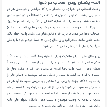
یکسان بودن اصحاب دو دعوا
حاب دو دعوا زمانی مصداق دارد که خواهان و خوانده‌ی هر دو
ی باشند. در اینجا تفاوتی ندارد که خود اصالتاً در دو دعوا حضور
اشند چه به واسطه­ نمایندگانشان (مثلاً به واسطه­ ی وکیل).
ذکر است وحدت اصحاب دعوا در خصوص قائم­‌مقام (مثلا وراث)
عوا نیز مصداق دارد، خواه قائم­ مقام عام مانند وارث، خواه قائم­‌
ص مانند منتقل‌­الیه برای مثال زمانی که شما خودرو خود را به علی
شید علی قائم‌مقام خاص شما می­‌شود.
ال علی دعوای مالکیت زمینی را علیه رضا اقامه می­‌نماید و دادگاه
ی را به نفع رضا صادر می­‌کند. پس از فوت رضا، علی مجدداً
وا را علیه وارث رضا اقامه می­‌کند. وارث رضا در مقام دفاع با
به ایراد امر قضاوت شده از دادگاه تقاضا می­‌کنند تا دعوای علی را
د. دادگاه جهت پذیرش ایراد مذکور باید بررسی نماید که آیا هر دو
ی محسوب می‌شوند یا خیر؟ از آنجایی‌ که وارث رضا قائم­‌مقام عام
ب می ­شوند، از منظر دادگاه اصحاب دو دعوا یکی هستند. در
ا توجه به وحدت موضوع و سبب دعوا، دادگاه دعوای علی علیه
 را به دلیل اعتبار امر قضاوت شده رد می‌­نماید.