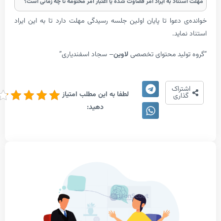
تناد به ایراد امر قضاوت شده یا اعتبار امر مختومه تا چه زمانی است؟
ی دعوا تا پایان اولین جلسه رسیدگی مهلت دارد تا به این ایراد
ماید.
تولید محتوای تخصصی
لاوین
– سجاد اسفندیاری”
4.2/5
شتراک
لطفا به این مطلب امتیاز
- (17
ذاری
دهید:
امتیاز)