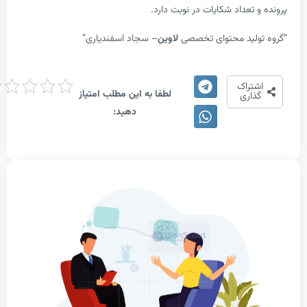
تعداد شکایات در نوبت دارد.
لید محتوای تخصصی
لاوین
– سجاد اسفندیاری”
امتیاز
تراک
لطفا به این مطلب امتیاز
دهی
اری
دهید: