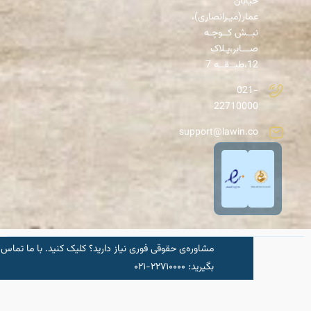
خیابان
عمار(میـرانصاری)،
نبــش کــوچـه
صـــابر،پـلاک
12،طبــقــه 7
021-
22710000
support@lawin.co
مشاوره‌‌ی حقوقی فوری نیاز دارید؟ کلیک کنید.‌ با ما تماس
شروع مشاو
بگیرید: ۲۲۷۱۰۰۰۰-۰۲۱