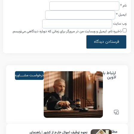
ام، ایمیل و وبسایت من در مرورگر برای زمانی که دوباره دیدگاهی می‌نویسم.
باط با
درخواسـت مشــــاوره
ین
لب
نحوه توقیف اموال خارج از کشور | راهنمای