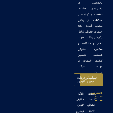
صی در
ای مختلف
 تجارت، با
ه از وکلای
ماده ارائه
حقوقی شامل
وکالت جهت
 دادگاه‌ها و
ه حقوقی
. تضمین
 خدمات بر
 شرکت
.
یکیشن
درباره
اوین
لاوین
ی
رکت
بلاگ
دمات
حقوقی
قوقی
لاوین
وین
قوانین