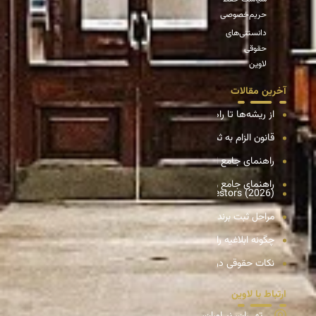
حریم‌خصوصی
دانستنی‌های
حقوقی
لاوین
آخرین مقالات
از ریشه‌ها تا راهکارهای حل اختلافات بین سهامداران در شرکت‌های س
قانون الزام به ثبت رسمی معاملات اموال غیرمنقول؛ پایان دوران قولنامه و 
راهنمای جامع انتقال سهام شرکت
راهنمای جامع و تحلیلی انحلال شرکت سهامی خاص
ration in Iran: A Complete Guide for Foreign Investors (2026)
مراحل ثبت برند؛ راهنمای گام‌به‌گام و عملی
چگونه ابلاغیه را ببینیم؟ راهنمای مشاهده ابلاغیه در سامانه ثنا (عدل ایرا
نکات حقوقی در خرید تلفن همراه: راهنمای جامع برای خریدی امن
ارتباط با لاوین