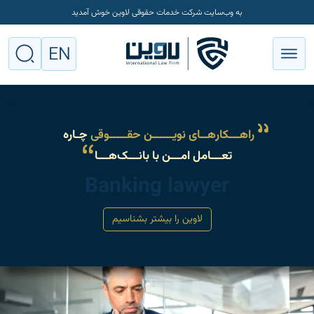
به وب‌سایت شرکت خدمات حقوقی لاوین خوش آمدید
EN
راهـــکارهــای نویــــــن حقـــــوقی
چـاره
تعـــامل امـــن با بانـــک‌هـــا
Banking lawyer
لاوین را بیشتر بشناسیم