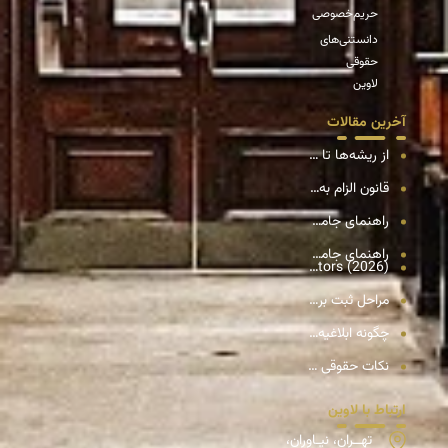
حریم‌خصوصی
دانستنی‌های
حقوقی
لاوین
آخرین مقالات
از ریشه‌ها تا راهکارهای حل اختلافات بین سهامداران در شرکت‌های سهامی خاص
قانون الزام به ثبت رسمی معاملات اموال غیرمنقول؛ پایان دوران قولنامه و انقلاب حقوقی در بازار املاک
راهنمای جامع انتقال سهام شرکت
راهنمای جامع و تحلیلی انحلال شرکت سهامی خاص
Company Registration in Iran: A Complete Guide for Foreign Investors (2026)
مراحل ثبت برند؛ راهنمای گام‌به‌گام و عملی
چگونه ابلاغیه را ببینیم؟ راهنمای مشاهده ابلاغیه در سامانه ثنا (عدل ایران)
نکات حقوقی در خرید تلفن همراه: راهنمای جامع برای خریدی امن
ارتباط با لاوین
تهــران، نیـاوران،