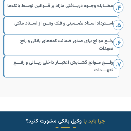
مطـــابله وجــوه دریـــافتی مازاد بر قـــوانین توسـط بانک‌ها
اســترداد اسـناد تضــمینی و فـک رهــن از اســناد ملکی
رفــع موانع برای صدور ضمانت‌نامه‌های بانکی و رفع
تعهدات
رفــــع مــوانع گشــایش اعتبـــار داخلی ریـــالی و رفــــع
تعهــــدات
چرا باید با
وکیل بانکی مشورت کنید؟