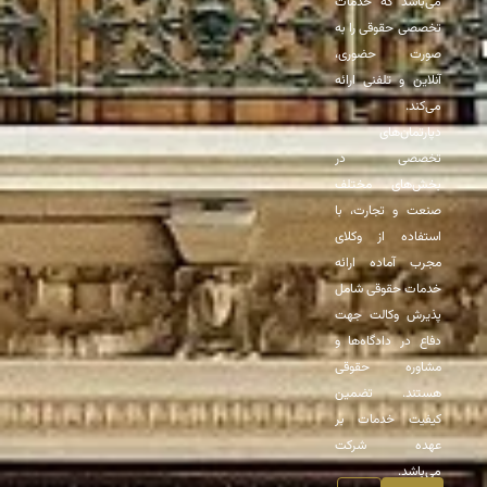
می‌باشد که خدمات
تخصصی حقوقی را به
صورت حضوری،
آنلاین و تلفنی ارائه
می‌کند.
دپارتمان‌های
تخصصی در
بخش‌های مختلف
صنعت و تجارت، با
استفاده از وکلای
مجرب آماده ارائه
خدمات حقوقی شامل
پذیرش وکالت جهت
دفاع در دادگاه‌ها و
مشاوره حقوقی
هستند. تضمین
کیفیت خدمات بر
عهده شرکت
می‌باشد.