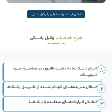
شروع مشاوره حقوقی با وکیل بانکی
شرح خدمــات
وکیل بانـــکی
الــزام بانـــک ها به رعایــت قانــون در محاســبه ســود
تسهیـــلات
ابــطال مــزایده‌هـــای انجــام شـــده از طـــریـــق بانـــک‌ها
ابطـــال قــراردادهـــای منعقــده با بانک‌هـــا