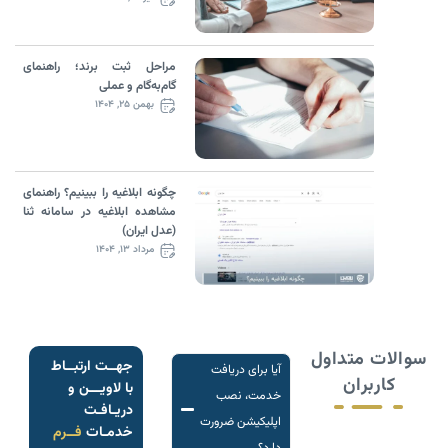
مراحل ثبت برند؛ راهنمای
گام‌به‌گام و عملی
بهمن ۲۵, ۱۴۰۴
چگونه ابلاغیه را ببینیم؟ راهنمای
مشاهده ابلاغیه در سامانه ثنا
(عدل ایران)
مرداد ۱۳, ۱۴۰۴
سوالات متداول
جهــت ارتبــاط
آیا برای دریافت
کاربران
با لاویـــن و
خدمت، نصب
دریـافـت
اپلیکیشن ضرورت
خدمـات
فــرم