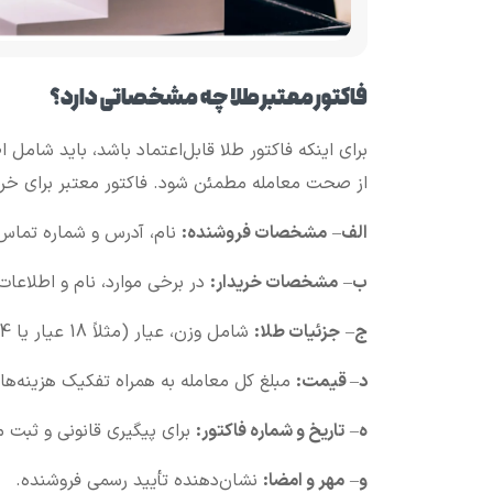
فاکتور معتبر طلا چه مشخصاتی دارد؟
برای اینکه فاکتور طلا قابل‌اعتماد باشد، باید شام
از صحت معامله مطمئن شود. فاکتور معتبر برای خری
الف
–
مشخصات فروشنده:
نام، آدرس و شماره تماس 
ب
–
مشخصات خریدار:
در برخی موارد، نام و اطلاعات
ج
–
جزئیات طلا:
شامل وزن، عیار (مثلاً 18 عیار یا 24 عیار)، نوع طلا (زینتی، شمش یا سکه) و توضیحات ظاهری؛
د
–
قیمت:
مبلغ کل معامله به همراه تفکیک هزینه‌ها
ه
–
تاریخ و شماره فاکتور:
برای پیگیری قانونی و ثبت م
و
–
مهر و امضا:
نشان‌دهنده تأیید رسمی فروشنده.