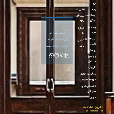
ورود به
و
وب
مقررات
اپلیکیشن
ثبت‌نام
موکل
وکلا
ورود به
درباره
وب
تمامی حقوق این
ما
اپلیکیشن
وب‌سایت متعلق به
تماس
وکیل
با ما
شرکت داد و خرد لاوین
پرسش
می‌باشد.
و پاسخ
متداول
کاربران
سیاست حفظ
حریم‌خصوصی
دانستنی‌های
حقوقی
لاوین
آخرین مقالات