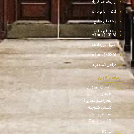
از ریشه‌ها تا راهکارهای حل اختلافات بین سهامداران در شرکت‌های س
قانون الزام به ثبت رسمی معاملات اموال غیرمنقول؛ پایان دوران قولنامه و 
راهنمای جامع انتقال سهام شرکت
راهنمای جامع و تحلیلی انحلال شرکت سهامی خاص
ran: A Complete Legal Guide for International Investors (2026)
اصول قراردادهای بین‌المللی؛ راهنمای جامع تنظیم و بررسی قراردادهای بین
ration in Iran: A Complete Guide for Foreign Investors (2026)
مراحل ثبت برند؛ راهنمای گام‌به‌گام و عملی
ارتباط با لاوین
تهــران، نیـاوران،
خیابان
عمار(میـرانصاری)،
نبــش کــوچـه
صـــابر،پـلاک
12،طبــقــه 7
021-