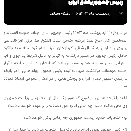
رئیس جمهور بعدی ایران
۳۱ اردیبهشت ماه ۱۴۰۳
۱۰
دقیقه مطالعه
در تاریخ 30 اردیبهشت ماه 1403 رئیس جمهور ایران، جناب حجت الاسلام و
المسلمین آقای حاج سید ابراهیم رئیسی جهت افتتاح سد مرزی قیز قلعه‌سی
بر روی رود ارس به شمال شرقی آذربایجان شرقی سفر کرد. متأسفانه بالگرد
حامل رئیس جمهور در مسیر بازگشت به تبریز به دلیل شرایط بد جوی و آب
و هوایی دچار سانحه شد و مشخص شد که ایشان در این حادثه ناگوار
رحلت نموده‌اند. درگذشت شهادت گونه رئیس جمهور ابهام هایی را در رابطه
با رئیس جمهور بعدی ایران و پرسش‌هایی را در اذهان عمومی ایجاد نموده
است:
الف-
با توجه به این موضوع که هنوز یک سال از مدت زمان ریاست جمهوری
وی باقی مانده است، چه کسی اداره امور مملکت را بر عهده خواهد داشت؟
ب-
انتخابات جدید ریاست جمهوری چه زمانی برگزار خواهد شد؟
ج-
رئیس جمهور بعدی ایران برای یک سال انتخاب می‌شود یا چهار سال؟