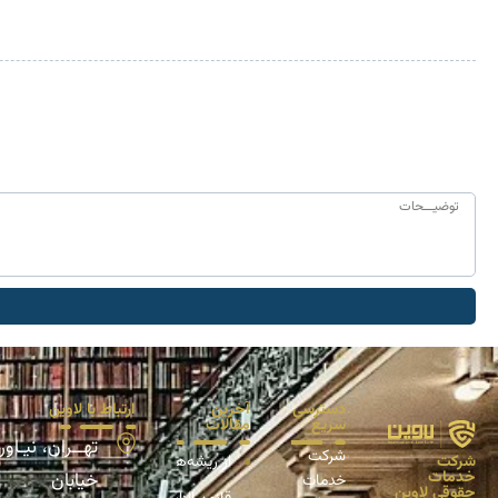
دسترسی
آخرین
ارتباط با لاوین
سریع
مقالات
تهــران، نیـاور
شرکت
شرکت
از ریشه‌ها تا راهکارهای حل اختلافا
خدمات
خیابان
خدمات
حقوقی لاوین