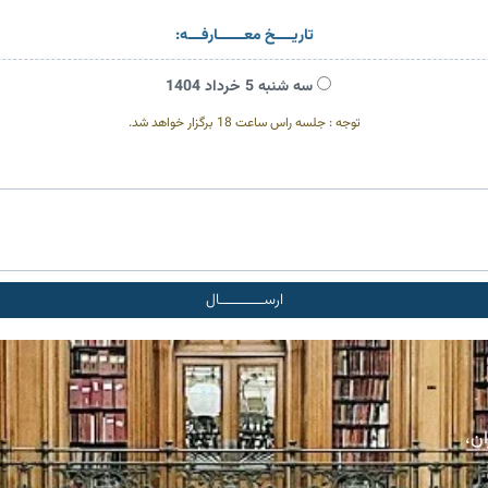
تاریــــخ معــــــارفـــه:
سه شنبه 5 خرداد 1404
توجه : جلسه راس ساعت 18 برگزار خواهد شد.
ارســــــــــال
ان،
ت بین سهامداران در شرکت‌های سهامی خاص