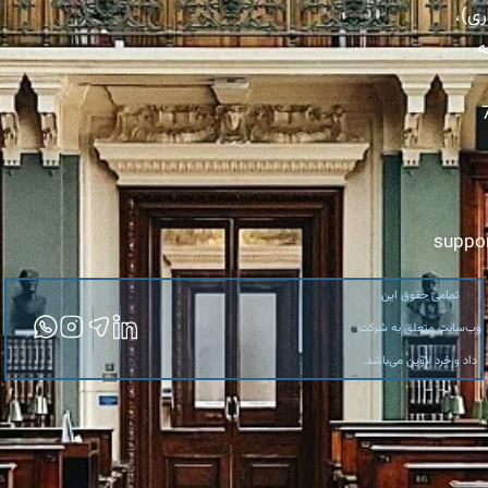
غیرمنقول؛ پایان دوران قولنامه و انقلاب حقوقی در بازار املاک
ری)،
ه
 سهامی خاص
Company Registration in Iran: A Complete G
ملی
ه ابلاغیه در سامانه ثنا (عدل ایران)
مای جامع برای خریدی امن
suppo
تمامی حقوق این
وب‌سایت متعلق به شرکت
داد و خرد لاوین می‌باشد.